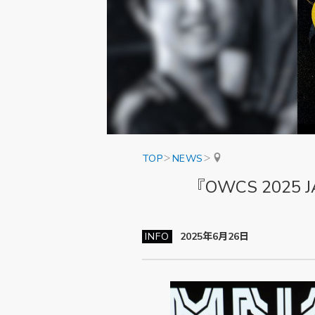
TOP
NEWS
『OWCS 202
INFO
2025年6月26日