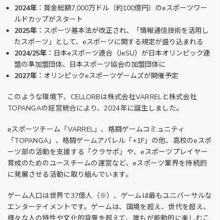
2024年
：賞金総額7,000万ドル（約100億円）のeスポーツワー
ルドカップがスタート
2025年
：スポーツ基本法が改正され、「情報通信技術を活用し
たスポーツ」として、eスポーツに関する規定が盛り込まれる
2024/25年
：日本eスポーツ連合（JeSU）が日本オリンピック連
盟の準加盟団体、日本スポーツ協会の加盟団体に
2027年
：オリンピックeスポーツゲームズが開催予定
このような環境下、CELLORBは株式会社VARRELと株式会社
TOPANGAの経営統合により、2024年に誕生しました。
eスポーツチーム「VARREL」、格闘ゲームコミュニティ
「TOPANGA」、格闘ゲームアパレル「+1F」の他、高校のeスポ
ーツ部の活動を支援する「クラサポ」や、eスポーツプレイヤー
育成のためのユースチームの運営など、eスポーツ業界を持続的
に発展させる活動に取り組んでいます。
ゲーム人口は世界で37億人（※）、ゲームは最もユニバーサルな
エンターテイメントです。ゲームは、国境を超え、世代を超え、
様々な人の特性や文化的背景を超えて、誰もが能動的に楽しむこ