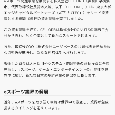
eスポーツ関連事業を展開する株式会社CELLORB（神奈川県横浜
市、代表取締役社長鈴木文雄、以下「CELLORB」）は、東京大学
エッジキャピタルパートナーズ（以下「UTEC」）をリード投資
家とする総額10億円の資金調達を完了しました。
この資金調達を経て、CELLORBは株式会社DONUTSの連結子会
社から外れ、独立企業として新たなスタートを迎えます。
また、取締役COOに株式会社ユーザベースの共同代表を務めた佐
久間衡氏が就任し、新たな経営体制へ移行します。
調達した資金は人材採用やシステム・IP開発等の成長投資に全額
充当し、eスポーツ、ゲーム・エンターテイメントの可能性を世
界中に広げ、新たな日本の基幹産業の創出を目指します。
eスポーツ業界の発展
近年、eスポーツを取り巻く環境は世界中で激変し、業界が急成
長するタイミングを迎えています。